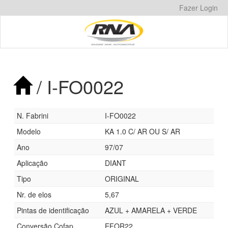
Pular
Fazer Login
para
o
conteúdo
/ I-FO0022
N. Fabrini
I-FO0022
Modelo
KA 1.0 C/ AR OU S/ AR
Ano
97/07
Aplicação
DIANT
Tipo
ORIGINAL
Nr. de elos
5,67
Pintas de identificação
AZUL + AMARELA + VERDE
Conversão Cofap
EFOR22