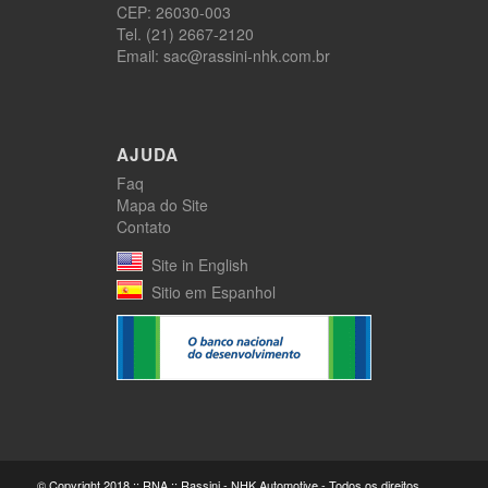
CEP: 26030-003
Tel. (21) 2667-2120
Email: sac@rassini-nhk.com.br
AJUDA
Faq
Mapa do Site
Contato
Site in English
Sitio em Espanhol
© Copyright 2018 :: RNA :: Rassini - NHK Automotive - Todos os direitos