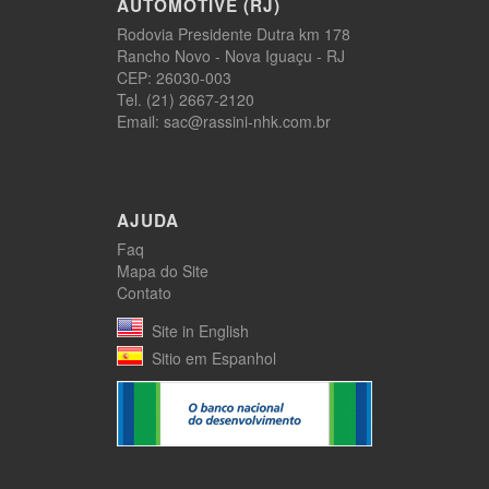
AUTOMOTIVE (RJ)
Rodovia Presidente Dutra km 178
Rancho Novo - Nova Iguaçu - RJ
CEP: 26030-003
Tel. (21) 2667-2120
Email: sac@rassini-nhk.com.br
AJUDA
Faq
Mapa do Site
Contato
Site in English
Sitio em Espanhol