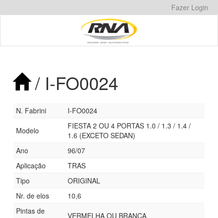
Pular
Fazer Login
para
o
conteúdo
/ I-FO0024
N. Fabrini
I-FO0024
FIESTA 2 OU 4 PORTAS 1.0 / 1.3 / 1.4 /
Modelo
1.6 (EXCETO SEDAN)
Ano
96/07
Aplicação
TRAS
Tipo
ORIGINAL
Nr. de elos
10,6
Pintas de
VERMELHA OU BRANCA