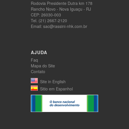
Rodovia Presidente Dutra km 178
Rancho Novo - Nova Iguaçu - RJ
CEP: 26030-003
Tel. (21) 2667-2120
Email: sac@rassini-nhk.com.br
AJUDA
Faq
Mapa do Site
Contato
Site in English
Sitio em Espanhol