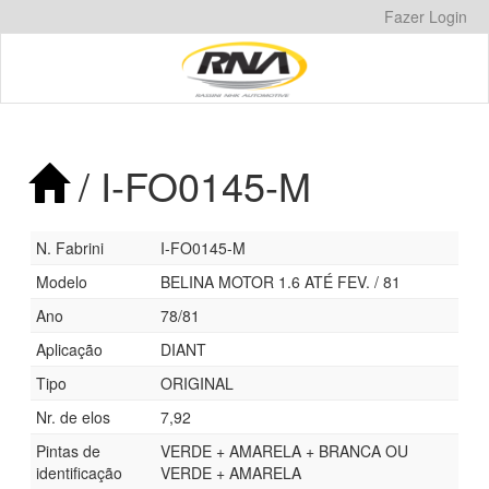
Pular
Fazer Login
para
o
conteúdo
/ I-FO0145-M
N. Fabrini
I-FO0145-M
Modelo
BELINA MOTOR 1.6 ATÉ FEV. / 81
Ano
78/81
Aplicação
DIANT
Tipo
ORIGINAL
Nr. de elos
7,92
Pintas de
VERDE + AMARELA + BRANCA OU
identificação
VERDE + AMARELA