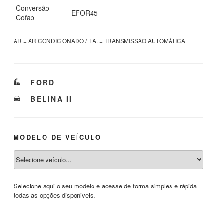
Conversão
EFOR45
Cofap
AR = AR CONDICIONADO / T.A. = TRANSMISSÃO AUTOMÁTICA
CATEGORIAS
FORD
TAGS
BELINA II
MODELO DE VEÍCULO
Selecione aqui o seu modelo e acesse de forma simples e rápida
todas as opções disponiveis.