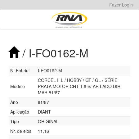
Pular
Fazer Login
para
o
conteúdo
/ I-FO0162-M
N. Fabrini
I-FO0162-M
CORCEL II L / HOBBY / GT / GL / SÉRIE
Modelo
PRATA MOTOR CHT 1.6 S/ AR LADO DIR.
MAR.81/87
Ano
81/87
Aplicação
DIANT
Tipo
ORIGINAL
Nr. de elos
11,16