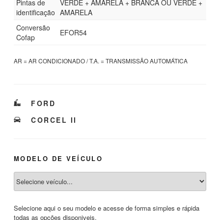
Pintas de
VERDE + AMARELA + BRANCA OU VERDE +
identificação
AMARELA
Conversão
EFOR54
Cofap
AR = AR CONDICIONADO / T.A. = TRANSMISSÃO AUTOMÁTICA
CATEGORIAS
FORD
TAGS
CORCEL II
MODELO DE VEÍCULO
Selecione aqui o seu modelo e acesse de forma simples e rápida
todas as opções disponiveis.