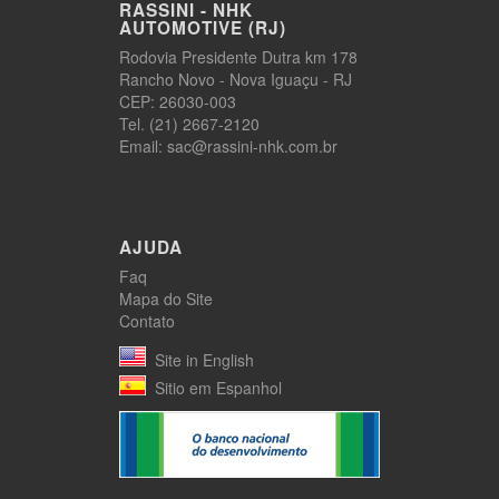
RASSINI - NHK
AUTOMOTIVE (RJ)
Rodovia Presidente Dutra km 178
Rancho Novo - Nova Iguaçu - RJ
CEP: 26030-003
Tel. (21) 2667-2120
Email: sac@rassini-nhk.com.br
AJUDA
Faq
Mapa do Site
Contato
Site in English
Sitio em Espanhol