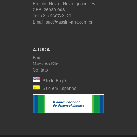
Rancho Novo - Nova Iguaçu - RJ
CEP: 26030-003
Tel. (21) 2667-2120
Email: sac@rassini-nhk.com.br
AJUDA
Faq
Mapa do Site
Contato
Site in English
Sitio em Espanhol