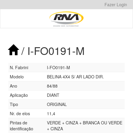
Pular
Fazer Login
para
o
conteúdo
/ I-FO0191-M
N. Fabrini
I-FO0191-M
Modelo
BELINA 4X4 S/ AR LADO DIR.
Ano
84/88
Aplicação
DIANT
Tipo
ORIGINAL
Nr. de elos
11,4
Pintas de
VERDE + CINZA + BRANCA OU VERDE
identificação
+ CINZA