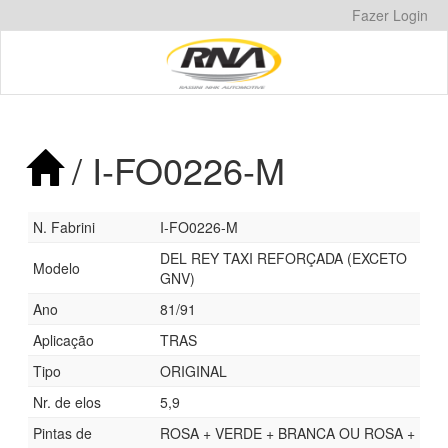
Pular
Fazer Login
para
o
conteúdo
/ I-FO0226-M
N. Fabrini
I-FO0226-M
DEL REY TAXI REFORÇADA (EXCETO
Modelo
GNV)
Ano
81/91
Aplicação
TRAS
Tipo
ORIGINAL
Nr. de elos
5,9
Pintas de
ROSA + VERDE + BRANCA OU ROSA +