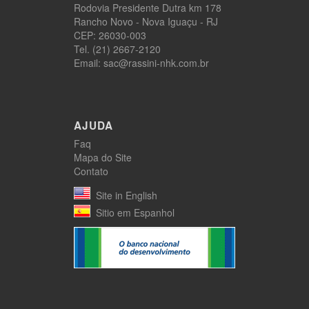
Rodovia Presidente Dutra km 178
Rancho Novo - Nova Iguaçu - RJ
CEP: 26030-003
Tel. (21) 2667-2120
Email: sac@rassini-nhk.com.br
AJUDA
Faq
Mapa do Site
Contato
Site in English
Sitio em Espanhol