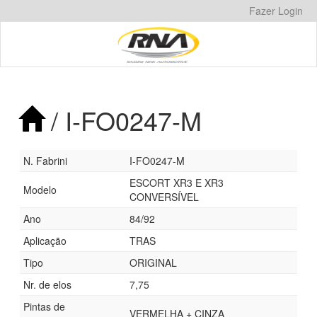
Pular
Fazer Login
para
o
conteúdo
/ I-FO0247-M
N. Fabrini
I-FO0247-M
ESCORT XR3 E XR3
Modelo
CONVERSÍVEL
Ano
84/92
Aplicação
TRAS
Tipo
ORIGINAL
Nr. de elos
7,75
Pintas de
VERMELHA + CINZA