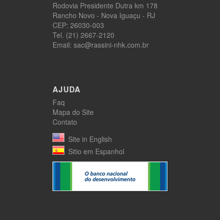
Rodovia Presidente Dutra km 178
Rancho Novo - Nova Iguaçu - RJ
CEP: 26030-003
Tel. (21) 2667-2120
Email: sac@rassini-nhk.com.br
AJUDA
Faq
Mapa do Site
Contato
Site in English
Sitio em Espanhol