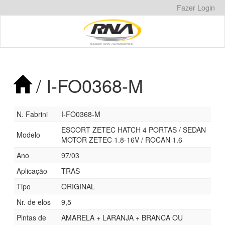
Pular
Fazer Login
para
o
conteúdo
/ I-FO0368-M
N. Fabrini
I-FO0368-M
ESCORT ZETEC HATCH 4 PORTAS / SEDAN
Modelo
MOTOR ZETEC 1.8-16V / ROCAN 1.6
Ano
97/03
Aplicação
TRAS
Tipo
ORIGINAL
Nr. de elos
9,5
Pintas de
AMARELA + LARANJA + BRANCA OU