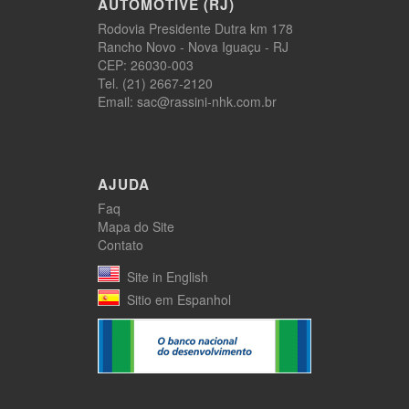
AUTOMOTIVE (RJ)
Rodovia Presidente Dutra km 178
Rancho Novo - Nova Iguaçu - RJ
CEP: 26030-003
Tel. (21) 2667-2120
Email: sac@rassini-nhk.com.br
AJUDA
Faq
Mapa do Site
Contato
Site in English
Sitio em Espanhol