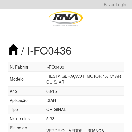
Pular
Fazer Login
para
o
conteúdo
/ I-FO0436
N. Fabrini
I-FO0436
FIESTA GERAÇÃO II MOTOR 1.6 C/ AR
Modelo
OU S/ AR
Ano
03/15
Aplicação
DIANT
Tipo
ORIGINAL
Nr. de elos
5,33
Pintas de
VERDE OU VERDE + BRANCA