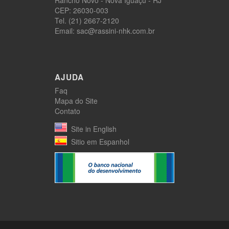
CEP: 26030-003
Tel. (21) 2667-2120
Email: sac@rassini-nhk.com.br
AJUDA
Faq
Mapa do Site
Contato
Site in English
Sitio em Espanhol