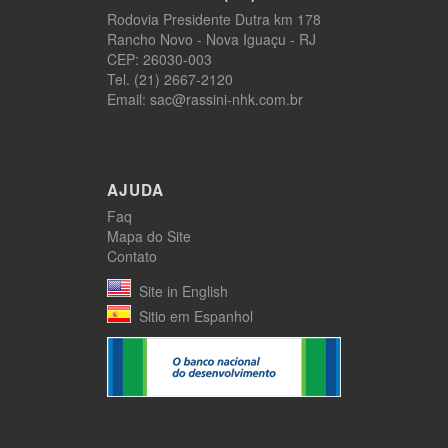
Rodovia Presidente Dutra km 178
Rancho Novo - Nova Iguaçu - RJ
CEP: 26030-003
Tel. (21) 2667-2120
Email: sac@rassini-nhk.com.br
AJUDA
Faq
Mapa do Site
Contato
Site in English
Sitio em Espanhol