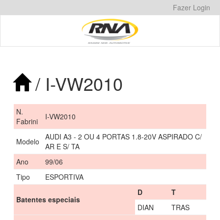
Pular
Fazer Login
para
o
conteúdo
/ I-VW2010
N.
I-VW2010
Fabrini
AUDI A3 - 2 OU 4 PORTAS 1.8-20V ASPIRADO C/
Modelo
AR E S/ TA
Ano
99/06
Tipo
ESPORTIVA
D
T
Batentes especiais
DIAN
TRAS